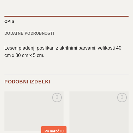
OPIS
DODATNE PODROBNOSTI
Lesen pladenj, poslikan z akrilnimi barvami, velikosti 40
cm x 30 cm x 5 cm.
PODOBNI IZDELKI
Dodaj
Dodaj
na
na
seznam
seznam
želja
želja
Po naročilu