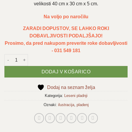
velikosti 40 cm x 30 cm x 5 cm.
Na voljo po naročilu
ZARADI DOPUSTOV, SE LAHKO ROKI
DOBAVLJIVOSTI PODALJŠAJO!
Prosimo, da pred nakupom preverite roke dobavljivosti
- 031 549 181
Pladenj 'Čas za čaj' - pomlad količina
DODAJ V KOŠARICO
Dodaj na seznam želja
Kategorija:
Leseni pladnji
Oznaki:
ilustracija
,
pladenj