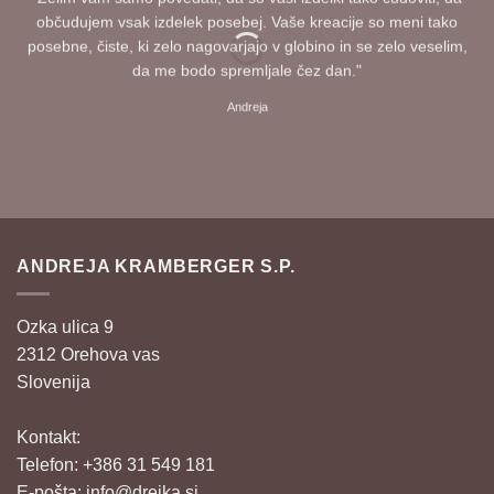
občudujem vsak izdelek posebej. Vaše kreacije so meni tako
posebne, čiste, ki zelo nagovarjajo v globino in se zelo veselim,
da me bodo spremljale čez dan."
Andreja
ANDREJA KRAMBERGER S.P.
Ozka ulica 9
2312 Orehova vas
Slovenija
Kontakt:
Telefon: +386 31 549 181
E-pošta:
info@drejka.si