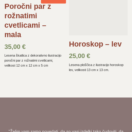
Poročni par z
rožnatimi
cvetlicami –
mala
Horoskop – lev
35,00
€
25,00
€
Lesena škatlica z dekorativno ilustracijo
poročni par z rožnatimi cvetlicami,
Lesena ploščica z ilustracijo horoskop
velikost 12 cm x 12 cm x 5 cm
lev, velikosti 13 cm x 13 cm.
"Želim vam samo povedati, da so vasi izdelki tako čudoviti, da