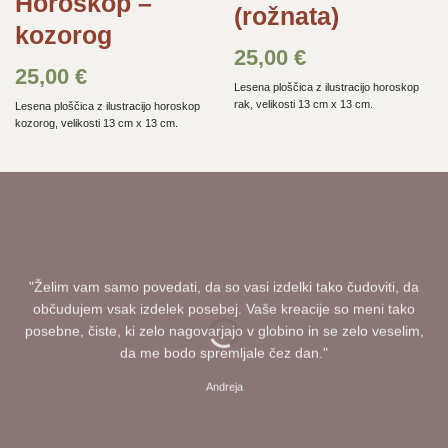
Horoskop –
(rožnata)
kozorog
25,00
€
25,00
€
Lesena ploščica z ilustracijo horoskop
rak, velikosti 13 cm x 13 cm.
Lesena ploščica z ilustracijo horoskop
kozorog, velikosti 13 cm x 13 cm.
"Želim vam samo povedati, da so vasi izdelki tako čudoviti, da
občudujem vsak izdelek posebej. Vaše kreacije so meni tako
posebne, čiste, ki zelo nagovarjajo v globino in se zelo veselim,
da me bodo spremljale čez dan."
Andreja