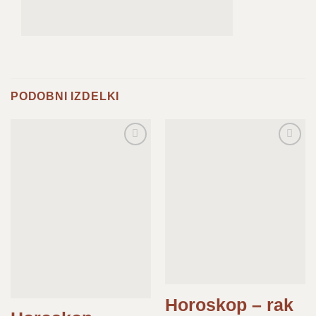
PODOBNI IZDELKI
Dodaj
Dodaj
na
na
seznam
seznam
želja
želja
Horoskop – rak