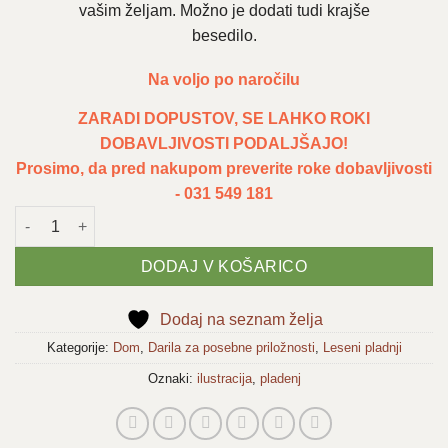
vašim željam. Možno je dodati tudi krajše
besedilo.
Na voljo po naročilu
ZARADI DOPUSTOV, SE LAHKO ROKI
DOBAVLJIVOSTI PODALJŠAJO!
Prosimo, da pred nakupom preverite roke dobavljivosti
- 031 549 181
Pladenj 'Družinski portret' količina
DODAJ V KOŠARICO
Dodaj na seznam želja
Kategorije:
Dom
,
Darila za posebne priložnosti
,
Leseni pladnji
Oznaki:
ilustracija
,
pladenj