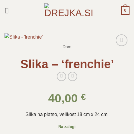
Skoči
0
na
vsebino
Dom
Dodaj
na
Slika – ‘frenchie’
seznam
želja
40,00
€
Slika na platno, velikost 18 cm x 24 cm.
Na zalogi