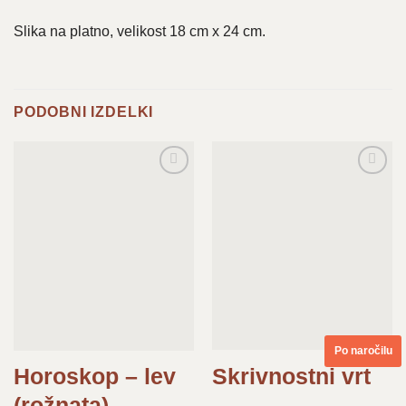
Slika na platno, velikost 18 cm x 24 cm.
PODOBNI IZDELKI
Dodaj
Dodaj
na
na
seznam
seznam
želja
želja
Po naročilu
Skrivnostni vrt
Horoskop – lev
(rožnata)