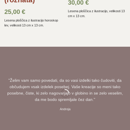
30,00
€
25,00
€
Lesena ploščica z ilustracijo, velikosti 13
cm x 13 cm.
Lesena ploščica z ilustracijo horoskop
lev, velikosti 13 cm x 13 cm.
"Želim vam samo povedati, da so vasi izdelki tako čudoviti, da
občudujem vsak izdelek posebej. Vaše kreacije so meni tako
posebne, čiste, ki zelo nagovarjajo v globino in se zelo veselim,
da me bodo spremljale čez dan."
Andreja