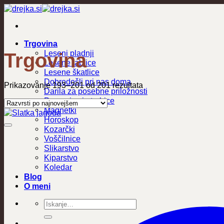
Skoči
na
vsebino
Trgovina
Leseni pladnji
Trgovina
Lesene tablice
Lesene škatlice
Dobrodošli pri nas doma
Razvrščeno
Prikazovanje 193–201 od 201 rezultata
Darila za posebne priložnosti
po
Peresnice in torbice
datumu
Magnetki
Horoskop
Kozarčki
Voščilnice
Slikarstvo
Kiparstvo
Koledar
Blog
O meni
Išči: