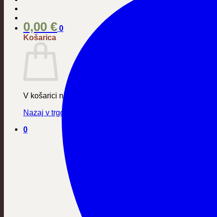
0,00
€
0
Košarica
V košarici ni izdelkov.
Nazaj v trgovino
0