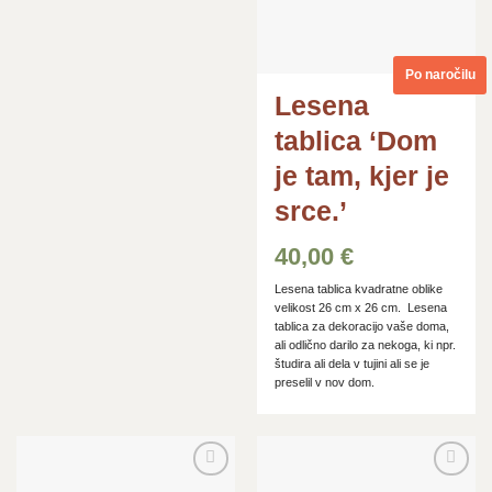
Po naročilu
Lesena
tablica ‘Dom
je tam, kjer je
srce.’
40,00
€
Lesena tablica kvadratne oblike
velikost 26 cm x 26 cm. Lesena
tablica za dekoracijo vaše doma,
ali odlično darilo za nekoga, ki npr.
študira ali dela v tujini ali se je
preselil v nov dom.