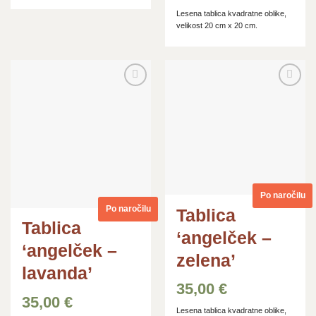
Lesena tablica kvadratne oblike,
velikost 20 cm x 20 cm.
Dodaj
Dodaj
na
na
seznam
seznam
želja
želja
Po naročilu
Po naročilu
Tablica
Tablica
‘angelček –
‘angelček –
zelena’
lavanda’
35,00
€
35,00
€
Lesena tablica kvadratne oblike,