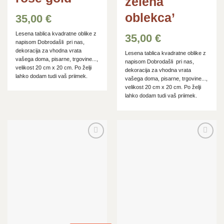
zelena
oblekca’
35,00
€
Lesena tablica kvadratne oblike z
35,00
€
napisom Dobrodašli pri nas,
dekoracija za vhodna vrata
Lesena tablica kvadratne oblike z
vašega doma, pisarne, trgovine...,
napisom Dobrodašli pri nas,
velikost 20 cm x 20 cm. Po želji
dekoracija za vhodna vrata
lahko dodam tudi vaš priimek.
vašega doma, pisarne, trgovine...,
velikost 20 cm x 20 cm. Po želji
lahko dodam tudi vaš priimek.
Dodaj
Dodaj
na
na
seznam
seznam
želja
želja