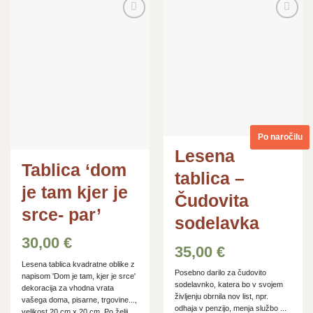
Dodaj
Dodaj
na
na
seznam
seznam
želja
želja
Po naročilu
Lesena
Tablica ‘dom
tablica –
je tam kjer je
Čudovita
srce- par’
sodelavka
30,00
€
35,00
€
Lesena tablica kvadratne oblike z
Posebno darilo za čudovito
napisom 'Dom je tam, kjer je srce'
sodelavnko, katera bo v svojem
dekoracija za vhodna vrata
življenju obrnila nov list, npr.
vašega doma, pisarne, trgovine...,
odhaja v penzijo, menja službo ...
velikost 20 cm x 20 cm. Po želji