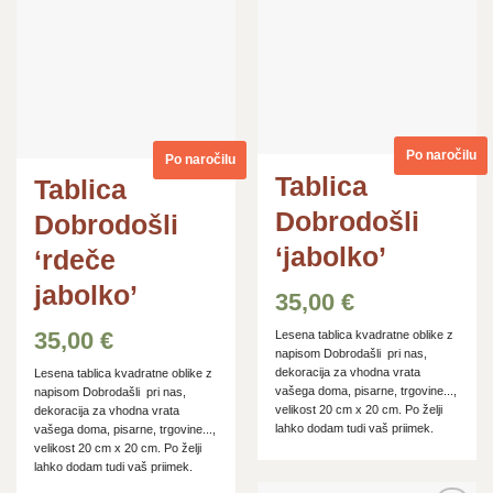
želja
želja
Po naročilu
Po naročilu
Tablica
Tablica
Dobrodošli
Dobrodošli
‘jabolko’
‘rdeče
jabolko’
35,00
€
35,00
€
Lesena tablica kvadratne oblike z
napisom Dobrodašli pri nas,
dekoracija za vhodna vrata
Lesena tablica kvadratne oblike z
vašega doma, pisarne, trgovine...,
napisom Dobrodašli pri nas,
velikost 20 cm x 20 cm. Po želji
dekoracija za vhodna vrata
lahko dodam tudi vaš priimek.
vašega doma, pisarne, trgovine...,
velikost 20 cm x 20 cm. Po želji
lahko dodam tudi vaš priimek.