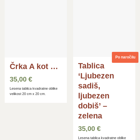
Dodaj
Dodaj
na
na
seznam
seznam
želja
želja
Po naročilu
Tablica
Črka A kot …
‘Ljubezen
35,00
€
sadiš,
Lesena tablica kvadratne oblike
ljubezen
velikost 20 cm x 20 cm.
dobiš’ –
zelena
35,00
€
Lesena tablica kvadratne oblike