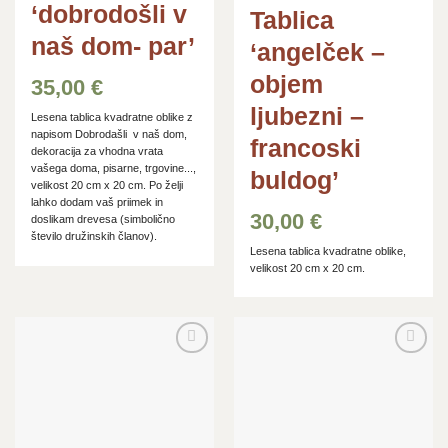
‘dobrodošli v
Tablica
naš dom- par’
‘angelček –
objem
35,00
€
ljubezni –
Lesena tablica kvadratne oblike z
napisom Dobrodašli v naš dom,
francoski
dekoracija za vhodna vrata
vašega doma, pisarne, trgovine...,
buldog’
velikost 20 cm x 20 cm. Po želji
lahko dodam vaš priimek in
30,00
€
doslikam drevesa (simbolično
število družinskih članov).
Lesena tablica kvadratne oblike,
velikost 20 cm x 20 cm.
Dodaj
Dodaj
na
na
seznam
seznam
želja
želja