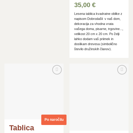
35,00
€
Lesena tablica kvadratne oblike z
napisom Dobrodašli v naš dom,
dekoracija za vhodna vrata
vašega doma, pisarne, trgovine...,
velikost 20 cm x 20 cm. Po želji
lahko dodam vaš priimek in
doslikam drevesa (simbolično
število družinskih članov).
Dodaj
Dodaj
na
na
seznam
seznam
želja
želja
Po naročilu
Tablica