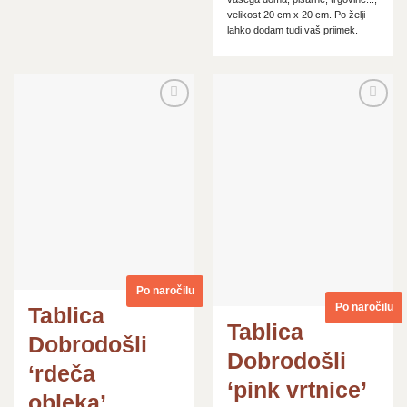
velikost 20 cm x 20 cm. Po želji
lahko dodam tudi vaš priimek.
Dodaj
Dodaj
na
na
seznam
seznam
želja
želja
Po naročilu
Po naročilu
Tablica
Tablica
Dobrodošli
Dobrodošli
‘rdeča
‘pink vrtnice’
obleka’