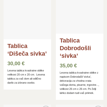
Tablica
Tablica
Dobrodošli
‘Dišeča sivka’
‘sivka’
30,00
€
35,00
€
Lesena tablica kvadratne oblike
Lesena tablica kvadratne oblike z
velikost 20 cm x 20 cm. Lesena
napisom Dobrodašli 'sivka',
tablica za vaš dom ali odlično
dekoracija za vhodna vrata
darilo za izbrano osebo.
vašega doma, pisarne, trgovine...,
velikost 26 cm x 26 cm. Po želji
lahko dodam tudi vaš priimek.