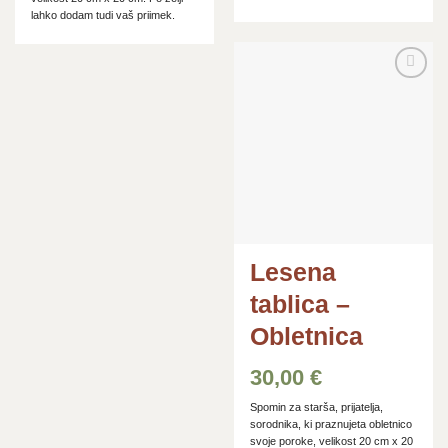
lahko dodam tudi vaš priimek.
Dodaj
na
seznam
želja
Lesena
tablica –
Obletnica
30,00
€
Spomin za starša, prijatelja,
sorodnika, ki praznujeta obletnico
svoje poroke, velikost 20 cm x 20