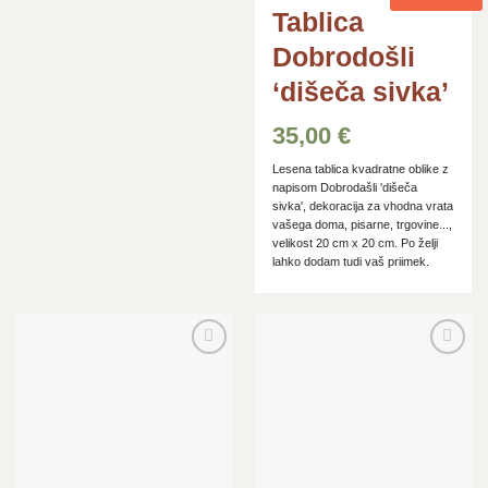
Tablica
Dobrodošli
‘dišeča sivka’
35,00
€
Lesena tablica kvadratne oblike z
napisom Dobrodašli 'dišeča
sivka', dekoracija za vhodna vrata
vašega doma, pisarne, trgovine...,
velikost 20 cm x 20 cm. Po želji
lahko dodam tudi vaš priimek.
Dodaj
Dodaj
na
na
seznam
seznam
želja
želja