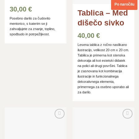
Po naročilu
30,00
€
Tablica – Med
Posebno darilo za čudovito
dišečo sivko
mentorico, s katerim se ji
zahvaljujete za znanje, toplino,
40,00
€
spodbudo in potrpežljivost.
Lesena tablica z ročno naslikano
ilustracijo, velikost 20 cm x 20 cm.
Tabilica je primerna kot stenska
dekoraija ali kot estetski didatek
na polici ali drugi površini. Tablica
je zasnovana kot kombinacija
ilustracije in funkcionalnega
dekorativnega elementa,
primernega za osebno uporabo ali
za darilo.
Dodaj
Dodaj
na
na
seznam
seznam
želja
želja