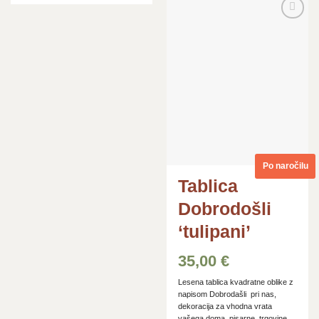
Dodaj
na
seznam
želja
Po naročilu
Tablica
Dobrodošli
‘tulipani’
35,00
€
Lesena tablica kvadratne oblike z
napisom Dobrodašli pri nas,
dekoracija za vhodna vrata
vašega doma, pisarne, trgovine...,