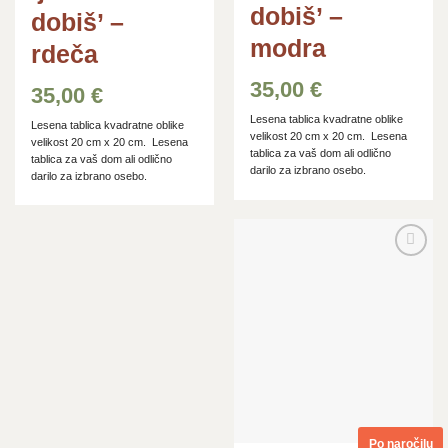
dobiš’ –
dobiš’ –
modra
rdeča
35,00
€
35,00
€
Lesena tablica kvadratne oblike
Lesena tablica kvadratne oblike
velikost 20 cm x 20 cm. Lesena
velikost 20 cm x 20 cm. Lesena
tablica za vaš dom ali odlično
tablica za vaš dom ali odlično
darilo za izbrano osebo.
darilo za izbrano osebo.
Dodaj
na
seznam
želja
Po naročilu