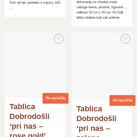
dekoracija za vhodna vrata
črko ali npr. podatke o rojstvu, teži
vašega doma, pisarne, trgovine...,
...
velikost 20 cm x 20 cm. Po želji
lahko dodam tudi vaš priimek.
Dodaj
Dodaj
na
na
seznam
seznam
želja
želja
Po naročilu
Po naročilu
Tablica
Tablica
Dobrodošli
Dobrodošli
‘pri nas –
‘pri nas –
rose gold’