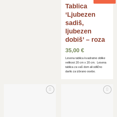
Tablica
‘Ljubezen
sadiš,
ljubezen
dobiš’ – roza
35,00
€
Lesena tablica kvadratne oblike
velikost 20 cm x 20 cm. Lesena
tablica za vaš dom ali odlično
darilo za izbrano osebo.
Dodaj
Dodaj
na
na
seznam
seznam
želja
želja