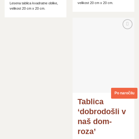
velikost 20 cm x 20 cm.
Lesena tablica kvadratne oblike,
velikost 20 cm x 20 cm.
Dodaj
na
seznam
želja
Po naročilu
Tablica
‘dobrodošli v
naš dom-
roza’