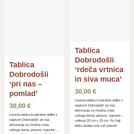
Tablica
Dobrodošli
Tablica
‘rdeča vrtnica
Dobrodošli
in siva muca’
‘pri nas –
30,00
€
pomlad’
Lesena tablica kvadratne oblike z
30,00
€
napisom Dobrodašli pri nas,
dekoracija za vhodna vrata
Lesena tablica kvadratne oblike z
vašega doma, pisarne, trgovine...,
napisom Dobrodašli pri nas,
velikost 20 cm x 20 cm. Po želji
dekoracija za vhodna vrata
lahko dodam tudi vaš priimek.
vašega doma, pisarne, trgovine...,