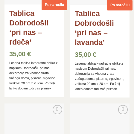
Po naročilu
Po naročilu
Tablica
Tablica
Dobrodošli
Dobrodošli
‘pri nas –
‘pri nas –
rdeča’
lavanda’
35,00
€
35,00
€
Lesena tablica kvadratne oblike z
Lesena tablica kvadratne oblike z
napisom Dobrodašli pri nas,
napisom Dobrodašli pri nas,
dekoracija za vhodna vrata
dekoracija za vhodna vrata
vašega doma, pisarne, trgovine...,
vašega doma, pisarne, trgovine...,
velikost 20 cm x 20 cm. Po želji
velikost 20 cm x 20 cm. Po želji
lahko dodam tudi vaš priimek.
lahko dodam tudi vaš priimek.
Dodaj
Dodaj
na
na
seznam
seznam
želja
želja