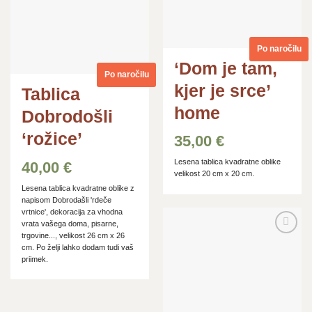
Po naročilu
‘Dom je tam,
Po naročilu
kjer je srce’
Tablica
home
Dobrodošli
‘rožice’
35,00
€
Lesena tablica kvadratne oblike
40,00
€
velikost 20 cm x 20 cm.
Lesena tablica kvadratne oblike z
napisom Dobrodašli 'rdeče
vrtnice', dekoracija za vhodna
vrata vašega doma, pisarne,
trgovine..., velikost 26 cm x 26
Dodaj
cm. Po želji lahko dodam tudi vaš
na
priimek.
seznam
želja