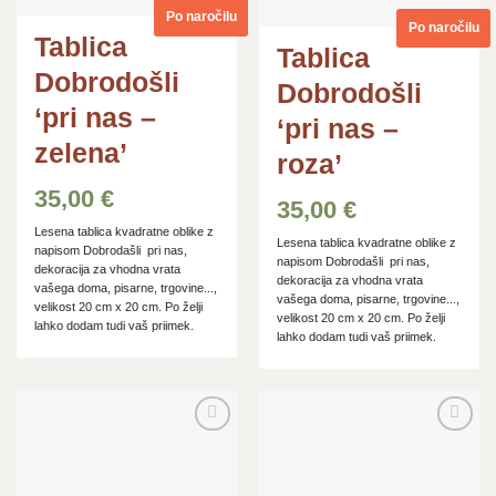
Po naročilu
Po naročilu
Tablica
Tablica
Dobrodošli
Dobrodošli
‘pri nas –
‘pri nas –
zelena’
roza’
35,00
€
35,00
€
Lesena tablica kvadratne oblike z
Lesena tablica kvadratne oblike z
napisom Dobrodašli pri nas,
napisom Dobrodašli pri nas,
dekoracija za vhodna vrata
dekoracija za vhodna vrata
vašega doma, pisarne, trgovine...,
vašega doma, pisarne, trgovine...,
velikost 20 cm x 20 cm. Po želji
velikost 20 cm x 20 cm. Po želji
lahko dodam tudi vaš priimek.
lahko dodam tudi vaš priimek.
Dodaj
Dodaj
na
na
seznam
seznam