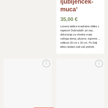
ljubljenček-
muca’
35,00
€
Lesena tablica kvadratne oblike z
napisom Dobrodašli pri nas,
dekoracija za vhodna vrata
vašega doma, pisarne, trgovine...,
velikost 20 cm x 20 cm. Po želji
lahko dodam tudi vaš priimek.
Dodaj
Dodaj
na
na
seznam
seznam
želja
želja