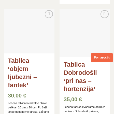
Dodaj
Dodaj
na
na
seznam
seznam
želja
želja
Po naročilu
Tablica
Tablica
‘objem
Dobrodošli
ljubezni –
‘pri nas –
fantek’
hortenzija’
30,00
€
35,00
€
Lesena tablica kvadratne oblike,
Lesena tablica kvadratne oblike z
velikost 20 cm x 20 cm. Po želji
napisom Dobrodašli pri nas,
lahko dodam ime otroka, začetno