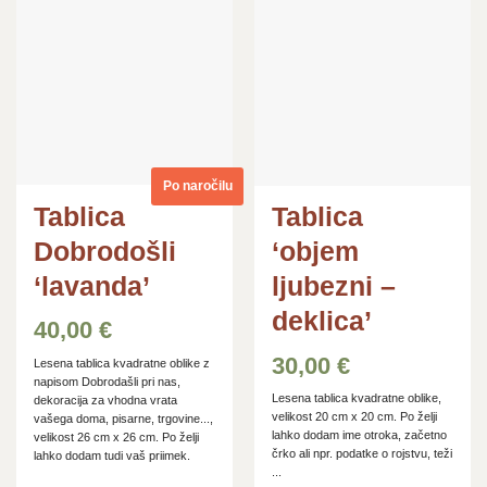
Dodaj
Dodaj
na
na
seznam
seznam
želja
želja
Po naročilu
Tablica
Tablica
Dobrodošli
‘objem
‘lavanda’
ljubezni –
deklica’
40,00
€
30,00
€
Lesena tablica kvadratne oblike z
napisom Dobrodašli pri nas,
Lesena tablica kvadratne oblike,
dekoracija za vhodna vrata
velikost 20 cm x 20 cm. Po želji
vašega doma, pisarne, trgovine...,
lahko dodam ime otroka, začetno
velikost 26 cm x 26 cm. Po želji
črko ali npr. podatke o rojstvu, teži
lahko dodam tudi vaš priimek.
...