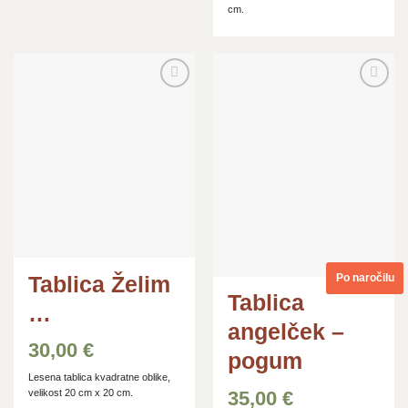
cm.
Dodaj
Dodaj
na
na
seznam
seznam
želja
želja
Po naročilu
Tablica Želim
Tablica
…
angelček –
30,00
€
pogum
Lesena tablica kvadratne oblike,
35,00
€
velikost 20 cm x 20 cm.