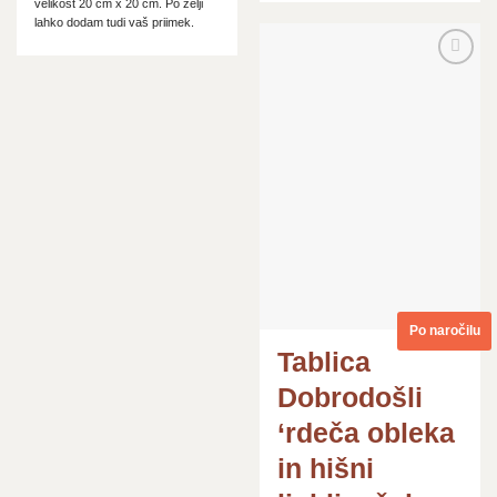
velikost 20 cm x 20 cm. Po želji
lahko dodam tudi vaš priimek.
Dodaj
na
seznam
želja
Po naročilu
Tablica
Dobrodošli
‘rdeča obleka
in hišni