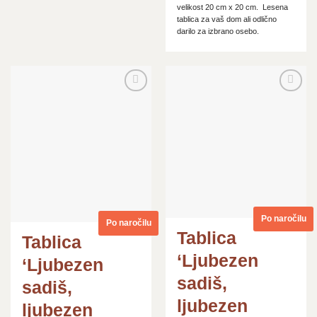
velikost 20 cm x 20 cm. Lesena
tablica za vaš dom ali odlično
darilo za izbrano osebo.
Dodaj
Dodaj
na
na
seznam
seznam
želja
želja
Po naročilu
Po naročilu
Tablica
Tablica
‘Ljubezen
‘Ljubezen
sadiš,
sadiš,
ljubezen
ljubezen