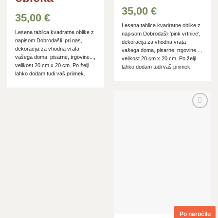
35,00
€
35,00
€
Lesena tablica kvadratne oblike z
Lesena tablica kvadratne oblike z
napisom Dobrodašli 'pink vrtnice',
napisom Dobrodašli pri nas,
dekoracija za vhodna vrata
dekoracija za vhodna vrata
vašega doma, pisarne, trgovine...,
vašega doma, pisarne, trgovine...,
velikost 20 cm x 20 cm. Po želji
velikost 20 cm x 20 cm. Po želji
lahko dodam tudi vaš priimek.
lahko dodam tudi vaš priimek.
Dodaj
na
seznam
želja
Po naročilu