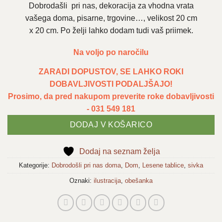
Dobrodašli pri nas, dekoracija za vhodna vrata
vašega doma, pisarne, trgovine…, velikost 20 cm
x 20 cm. Po želji lahko dodam tudi vaš priimek.
Na voljo po naročilu
ZARADI DOPUSTOV, SE LAHKO ROKI
DOBAVLJIVOSTI PODALJŠAJO!
Prosimo, da pred nakupom preverite roke dobavljivosti
- 031 549 181
DODAJ V KOŠARICO
Dodaj na seznam želja
Kategorije:
Dobrodošli pri nas doma
,
Dom
,
Lesene tablice
,
sivka
Oznaki:
ilustracija
,
obešanka