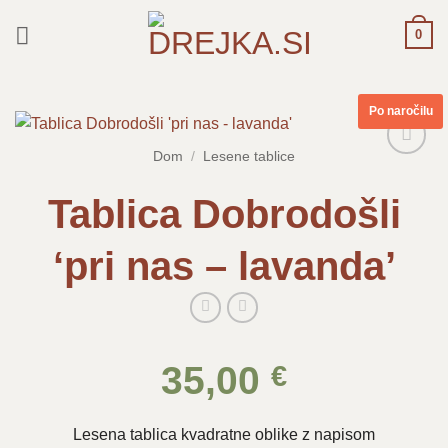
Skoči
0
na
vsebino
Po naročilu
Dom
/
Lesene tablice
Dodaj
na
Tablica Dobrodošli
seznam
želja
‘pri nas – lavanda’
35,00
€
Lesena tablica kvadratne oblike z napisom