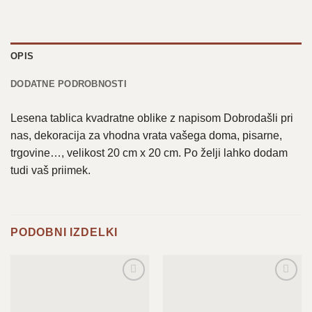
OPIS
DODATNE PODROBNOSTI
Lesena tablica kvadratne oblike z napisom Dobrodašli pri
nas, dekoracija za vhodna vrata vašega doma, pisarne,
trgovine…, velikost 20 cm x 20 cm. Po želji lahko dodam
tudi vaš priimek.
PODOBNI IZDELKI
Dodaj
Dodaj
na
na
seznam
seznam