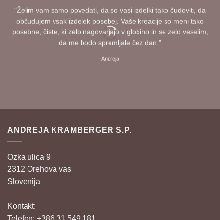
"Želim vam samo povedati, da so vasi izdelki tako čudoviti, da
občudujem vsak izdelek posebej. Vaše kreacije so meni tako
posebne, čiste, ki zelo nagovarjajo v globino in se zelo veselim,
da me bodo spremljale čez dan."
Andreja
ANDREJA KRAMBERGER S.P.
Ozka ulica 9
2312 Orehova vas
Slovenija
Kontakt:
Telefon: +386 31 549 181