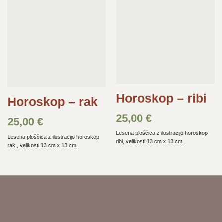
želja
želja
Horoskop – ribi
Horoskop – rak
25,00
€
25,00
€
Lesena ploščica z ilustracijo horoskop
Lesena ploščica z ilustracijo horoskop
ribi, velikosti 13 cm x 13 cm.
rak,, velikosti 13 cm x 13 cm.